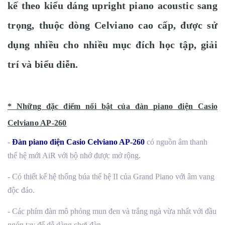
kế theo kiểu dáng upright piano acoustic sang
trọng, thuộc dòng Celviano cao cấp, được sử
dụng nhiều cho nhiều mục đích học tập, giải
trí và biểu diễn.
* Những đặc điểm nổi bật của đàn piano điện Casio
Celviano AP-260
-
Đàn piano điện Casio Celviano AP-260
có nguồn âm thanh
thế hệ mới AiR với bộ nhớ được mở rộng.
- Có thiết kế hệ thống búa thế hệ II của Grand Piano với âm vang
độc đáo.
- Các phím đàn mô phỏng mun đen và trắng ngà vừa nhất với đầu
ngón tay để dễ dàng chơi đàn.