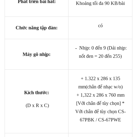
Phát triển bài hát:
Khoảng tối đa 90 KB/bài
có
Chức năng tập đàn:
-
Nhịp: 0 đến 9 (Dải nhịp:
Máy gõ nhịp:
nốt đen = 20 đến 255)
+ 1.322 x 286 x 135
mm(chân đế nhạc w/o)
Kích thước:
+ 1,322 x 286 x 760 mm
[Với chân đế tùy chọn] *
(D x R x C)
Với chân đế tùy chọn CS-
67PBK / CS-67PWE