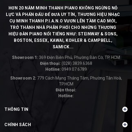
HƠN 20 NĂM MINH THANH PIANO KHÔNG NGỪNG NỖ
LỰC VÀ PHẤN ĐẤU ĐỂ ĐƯA UY TÍN, THƯƠNG HIỆU NHẠC
CỤ MINH THANH P.I.A.N.O VƯƠN LÊN TẦM CAO MỚI,
TRỞ THÀNH NHÀ PHÂN PHỐI CHO NHỮNG THƯƠNG
HIỆU ĐÀN PIANO NỔI TIẾNG NHƯ: STEINWAY & SONS,
BOSTON, ESSEX, KAWAI, KOHLER & CAMPBELL,
SAMICK...
Showroom 1:
369 Điện Biên Phủ, Phường Bàn Cờ, TP. HCM
Điện thoại:
(028) 3839.6368
Hotline:
0949.07.6789
-
Showroom 2:
779 Cách Mạng Tháng Tám, Phường Tân Hoà,
TP.HCM
Điện thoại:
Hotline:
-
THÔNG TIN
CHÍNH SÁCH