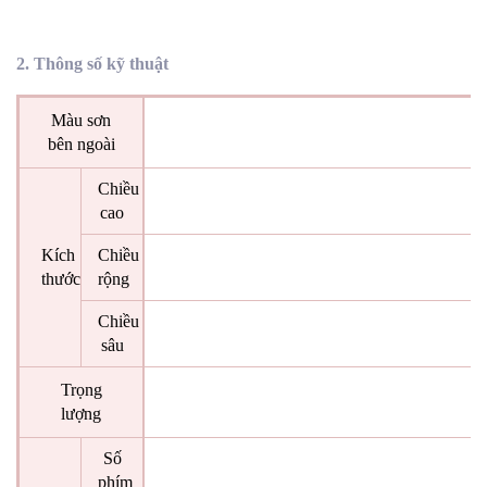
2. Thông số kỹ thuật
M
àu sơn
bên ngoài
Chiều
cao
Kích
Chiều
thước
rộng
Chiều
sâu
Trọng
lượng
Số
phím