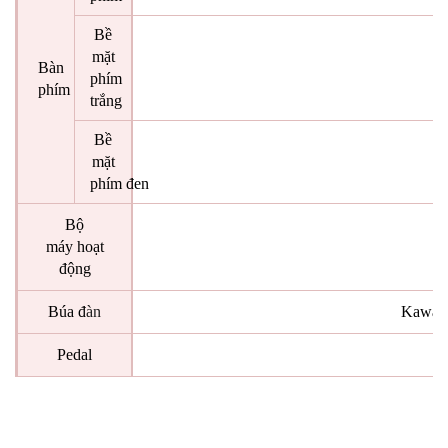
Bề
mặt
Bàn
phím
phím
trắng
Bề
mặt
phím đen
Bộ
máy hoạt
động
Búa đ
àn
Kawai 
Pedal
P