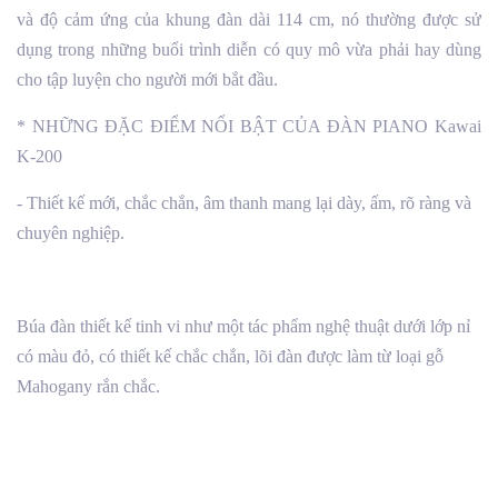
và độ cảm ứng của khung đàn dài 114 cm, nó thường được sử
dụng trong những buổi trình diễn có quy mô vừa phải hay dùng
cho tập luyện cho người mới bắt đầu.
* NHỮNG ĐẶC ĐIỂM NỔI BẬT CỦA ĐÀN PIANO Kawai
K-200
- Thiết kế mới, chắc chắn, âm thanh mang lại dày, ấm, rõ ràng và
chuyên nghiệp.
Búa đàn thiết kế tinh vi như một tác phẩm nghệ thuật dưới lớp nỉ
có màu đỏ, có thiết kế chắc chắn, lõi đàn được làm từ loại gỗ
Mahogany rắn chắc.