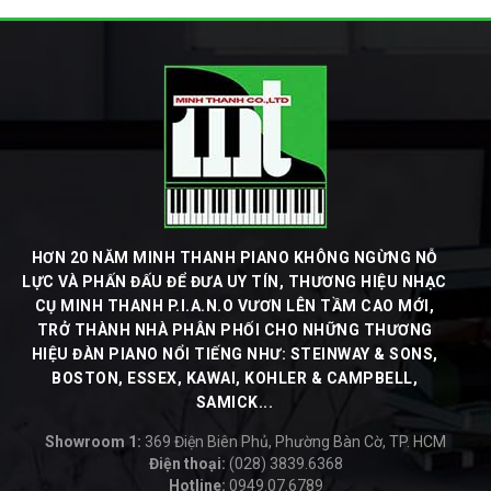
HƠN 20 NĂM MINH THANH PIANO KHÔNG NGỪNG NỖ
LỰC VÀ PHẤN ĐẤU ĐỂ ĐƯA UY TÍN, THƯƠNG HIỆU NHẠC
CỤ MINH THANH P.I.A.N.O VƯƠN LÊN TẦM CAO MỚI,
TRỞ THÀNH NHÀ PHÂN PHỐI CHO NHỮNG THƯƠNG
HIỆU ĐÀN PIANO NỔI TIẾNG NHƯ: STEINWAY & SONS,
BOSTON, ESSEX, KAWAI, KOHLER & CAMPBELL,
SAMICK...
Showroom 1:
369 Điện Biên Phủ, Phường Bàn Cờ, TP. HCM
Điện thoại:
(028) 3839.6368
Hotline:
0949.07.6789
-