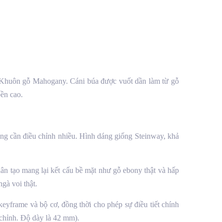
n. Khuôn gỗ Mahogany. Cáni búa được vuốt dần làm từ gỗ
bền cao.
ng cần điều chỉnh nhiều. Hình dáng giống Steinway, khả
n tạo mang lại kết cấu bề mặt như gỗ ebony thật và hấp
gà voi thật.
yframe và bộ cơ, đồng thời cho phép sự điều tiết chính
 chỉnh. Độ dày là 42 mm).