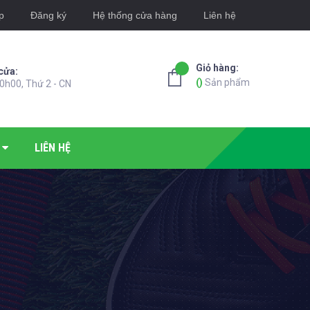
p
Đăng ký
Hệ thống cửa hàng
Liên hệ
Giỏ hàng:
cửa:
(
)
Sản phẩm
0h00, Thứ 2 - CN
LIÊN HỆ