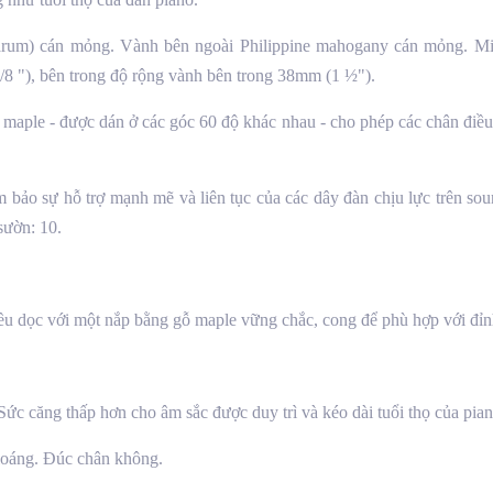
rum) cán mỏng. Vành bên ngoài Philippine mahogany cán mỏng. Miế
8 "), bên trong độ rộng vành bên trong 38mm (1 ½").
aple - được dán ở các góc 60 độ khác nhau - cho phép các chân điều 
bảo sự hỗ trợ mạnh mẽ và liên tục của các dây đàn chịu lực trên so
sườn: 10.
iều dọc với một nắp bằng gỗ maple vững chắc, cong để phù hợp với đỉ
. Sức căng thấp hơn cho âm sắc được duy trì và kéo dài tuổi thọ của pi
loáng. Đúc chân không.