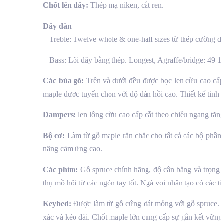
Chốt lên dây:
Thép mạ niken, cắt ren.
Dây đàn
+ Treble: Twelve whole & one-half sizes từ thép cường 
+ Bass: Lõi dây bằng thép. Longest, Agraffe/bridge: 49 
Các búa gõ:
Trên và dưới đều được bọc len cừu cao cấp
maple được tuyển chọn với độ đàn hồi cao. Thiết kế tinh 
Dampers:
len lông cừu cao cấp cắt theo chiều ngang tă
Bộ cơ:
Làm từ gỗ maple rắn chắc cho tất cả các bộ phầ
năng cảm ứng cao.
Các phím:
Gỗ spruce chính hãng, độ cân bằng và trọng 
thụ mồ hôi từ các ngón tay tốt. Ngà voi nhân tạo có các t
Keybed:
Được làm từ gỗ cứng dát mỏng với gỗ spruce. T
xác và kéo dài. Chốt maple lớn cung cấp sự gắn kết vữn