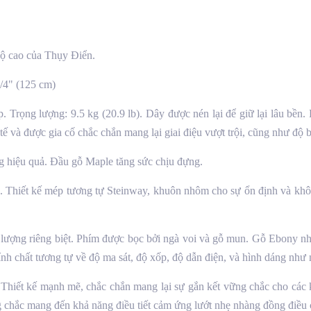
độ cao của Thụy Điển.
1/4" (125 cm)
. Trọng lượng: 9.5 kg (20.9 lb). Dây được nén lại để giữ lại lâu bề
tế và được gia cố chắc chắn mang lại giai điệu vượt trội, cũng như độ 
ng hiệu quả. Đầu gỗ Maple tăng sức chịu đựng.
n. Thiết kế mép tương tự Steinway, khuôn nhôm cho sự ổn định và khô
lượng riêng biệt. Phím được bọc bởi ngà voi và gỗ mun. Gỗ Ebony nhâ
ính chất tương tự về độ ma sát, độ xốp, độ dẫn điện, và hình dáng như n
hiết kế mạnh mẽ, chắc chắn mang lại sự gắn kết vững chắc cho các ke
g chắc mang đến khả năng điều tiết cảm ứng lướt nhẹ nhàng đồng điều