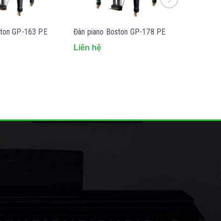
ston GP-163 PE
Đàn piano Boston GP-178 PE
Đàn pian
Liên hệ
Liên hệ