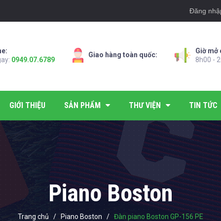
Đăng nhậ
ne:
Giờ mở 
Giao hàng toàn quốc:
gay:
0949.07.6789
8h00 - 2
GIỚI THIỆU
SẢN PHẨM
THƯ VIỆN
TIN TỨC
Piano Boston
Trang chủ
/
Piano Boston
/
Đàn piano Boston GP-156 PE