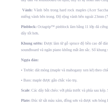
Vành:
Vành bên trong hard rock maples (Acer Saccha
miếng vành bên trong. Độ rộng vành bên ngoài 23mm (7/
Pinblock:
Octagrip™ pinblock làm bằng 11 lớp đá cứng m
dây tốt hơn.
Khung sườn:
Được làm từ gỗ spruce độ bền cao để đảm 
soundboard và ngăn piano không mất âm sắc. Số khung 
Ngựa đàn:
• Treble: dát mỏng (maple và mahogany xen kẽ) theo ch
• Bass: maple được gắn chắc vào trụ.
Scale
: Các dây bắt chéo: với phía trước và phía sau kép
Plate:
Đúc từ sắt màu xám, đồng sơn và được sơn bóng 