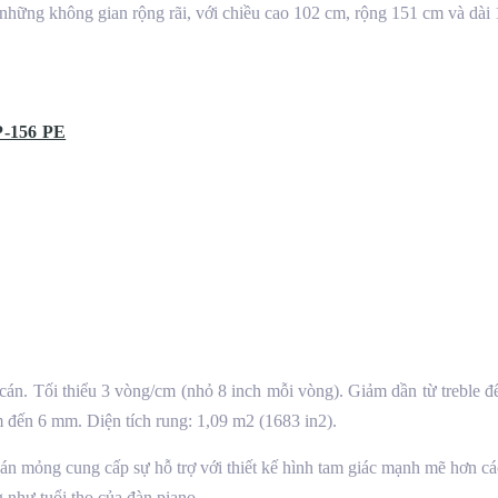
 những không gian rộng rãi, với chiều cao 102 cm, rộng 151 cm và dài
P-156 PE
án. Tối thiểu 3 vòng/cm (nhỏ 8 inch mỗi vòng). Giảm dần từ treble đế
 đến 6 mm. Diện tích rung: 1,09 m2 (1683 in2).
 mỏng cung cấp sự hỗ trợ với thiết kế hình tam giác mạnh mẽ hơn các 
 như tuổi thọ của đàn piano.