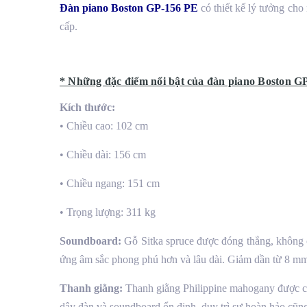
Đàn piano Boston GP-156 PE
có thiết kế lý tưởng cho
cấp.
* Những đặc điểm nổi bật của đàn piano Boston G
Kích thước:
• Chiều cao: 102 cm
• Chiều dài: 156 cm
• Chiều ngang: 151 cm
• Trọng lượng: 311 kg
Soundboard:
Gỗ Sitka spruce được đóng thẳng, không c
ứng âm sắc phong phú hơn và lâu dài. Giảm dần từ 8 mm
Thanh giằng:
Thanh giằng Philippine mahogany được cán
dây đàn và soundboard ổn định, duy trì sự hoàn hảo cũng