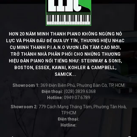
HƠN 20 NĂM MINH THANH PIANO KHÔNG NGỪNG NỖ
LỰC VÀ PHẤN ĐẤU ĐỂ ĐƯA UY TÍN, THƯƠNG HIỆU NHẠC
CỤ MINH THANH P.I.A.N.O VƯƠN LÊN TẦM CAO MỚI,
TRỞ THÀNH NHÀ PHÂN PHỐI CHO NHỮNG THƯƠNG
HIỆU ĐÀN PIANO NỔI TIẾNG NHƯ: STEINWAY & SONS,
BOSTON, ESSEX, KAWAI, KOHLER & CAMPBELL,
SAMICK...
Showroom 1:
369 Điện Biên Phủ, Phường Bàn Cờ, TP. HCM
Điện thoại:
(028) 3839.6368
Hotline:
0949.07.6789
-
Showroom 2:
779 Cách Mạng Tháng Tám, Phường Tân Hoà,
TP.HCM
Điện thoại:
Hotline:
-