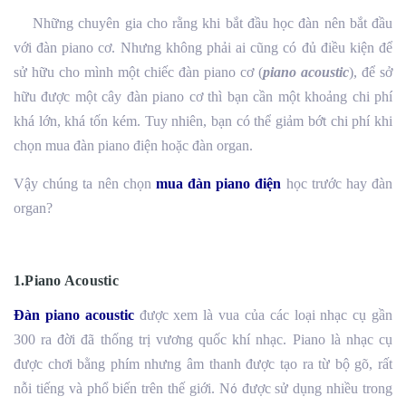
Những chuyên gia cho rằng khi bắt đầu học đàn nên bắt đầu
với đàn piano cơ. Nhưng không phải ai cũng có đủ điều kiện để
sử hữu cho mình một chiếc đàn piano cơ (
piano acoustic
), để sở
hữu được một cây đàn piano cơ thì bạn cần một khoảng chi phí
khá lớn, khá tốn kém. Tuy nhiên, bạn có thể giảm bớt chi phí khi
chọn mua đàn piano điện hoặc đàn organ.
Vậy chúng ta nên chọn
mua đàn piano điện
học trước hay đàn
organ?
1.Piano Acoustic
Đàn piano acoustic
được xem là vua của các loại nhạc cụ gần
300 ra đời đã thống trị vương quốc khí nhạc. Piano là nhạc cụ
được chơi bằng phím nhưng âm thanh được tạo ra từ bộ gõ, rất
nỗi tiếng và phổ biến trên thế giới. N
được sử dụng nhiều trong
ó