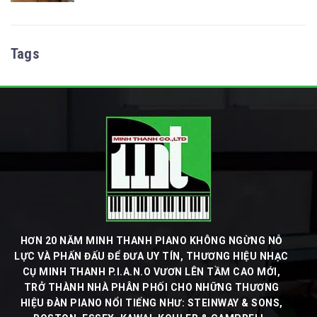
Tags
HƠN 20 NĂM MINH THANH PIANO KHÔNG NGỪNG NỖ
LỰC VÀ PHẤN ĐẤU ĐỂ ĐƯA UY TÍN, THƯƠNG HIỆU NHẠC
CỤ MINH THANH P.I.A.N.O VƯƠN LÊN TẦM CAO MỚI,
TRỞ THÀNH NHÀ PHÂN PHỐI CHO NHỮNG THƯƠNG
HIỆU ĐÀN PIANO NỔI TIẾNG NHƯ: STEINWAY & SONS,