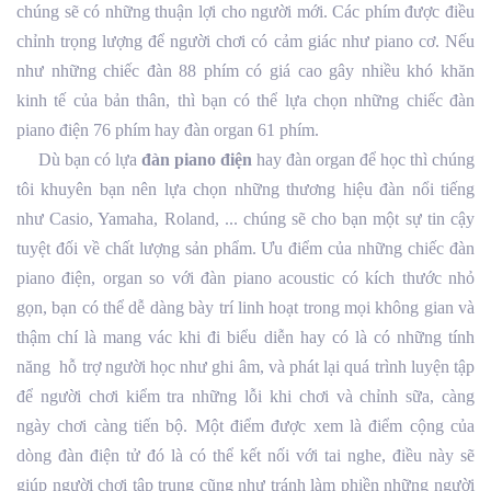
chúng sẽ có những thuận lợi cho người mới. Các phím được điều
chỉnh trọng lượng để người chơi có cảm giác như piano cơ. Nếu
như những chiếc đàn 88 phím có giá cao gây nhiều khó khăn
kinh tế của bản thân, thì bạn có thể lựa chọn những chiếc đàn
piano điện 76 phím hay đàn organ 61 phím.
Dù bạn có lựa
đàn piano điện
hay đàn organ để học thì chúng
tôi khuyên bạn nên lựa chọn những thương hiệu đàn nổi tiếng
như Casio, Yamaha, Roland, ... chúng sẽ cho bạn một sự tin cậy
tuyệt đối về chất lượng sản phẩm. Ưu điểm của những chiếc đàn
piano điện, organ so với đàn piano acoustic có kích thước nhỏ
gọn, bạn có thể dễ dàng bày trí linh hoạt trong mọi không gian và
thậm chí là mang vác khi đi biểu diễn hay có là có những tính
năng hỗ trợ người học như ghi âm, và phát lại quá trình luyện tập
để người chơi kiểm tra những lỗi khi chơi và chỉnh sữa, càng
ngày chơi càng tiến bộ. Một điểm được xem là điểm cộng của
dòng đàn điện tử đó là có thể kết nối với tai nghe, điều này sẽ
giúp người chơi tập trung cũng như tránh làm phiền những người