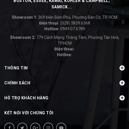
BOSTON, ESSEX, KAWAI, KOHLER & CAMPBELL,
SAMICK...
Showroom 1:
369 Điện Biên Phủ, Phường Bàn Cờ, TP. HCM
Điện thoại:
(028) 3839.6368
Hotline:
0949.07.6789
-
Showroom 2:
779 Cách Mạng Tháng Tám, Phường Tân Hoà,
TP.HCM
Điện thoại:
Hotline:
-
THÔNG TIN
CHÍNH SÁCH
HỖ TRỢ KHÁCH HÀNG
KẾT NỐI VỚI CHÚNG TÔI