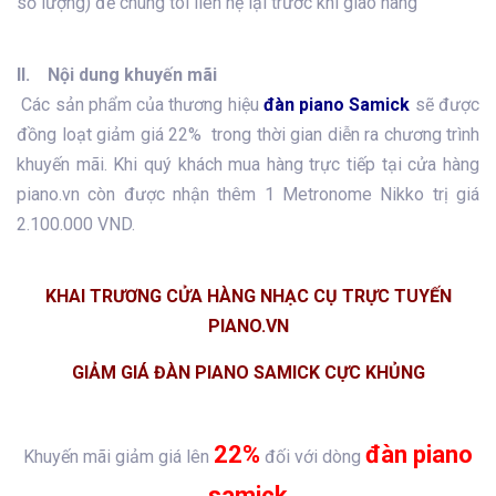
số lượng) để chúng tôi liên hệ lại trước khi giao hàng
II. Nội dung khuyến mãi
Các sản phẩm của thương hiệu
đàn piano Samick
sẽ được
đồng loạt giảm giá 22% trong thời gian diễn ra chương trình
khuyến mãi. Khi quý khách mua hàng trực tiếp tại cửa hàng
piano.vn còn được nhận thêm 1 Metronome Nikko trị giá
2.100.000 VND.
KHAI TRƯƠNG CỬA HÀNG NHẠC CỤ TRỰC TUYẾN
PIANO.VN
GIẢM GIÁ ĐÀN PIANO SAMICK CỰC KHỦNG
22%
đàn piano
Khuyến mãi giảm giá lên
đối với dòng
samick