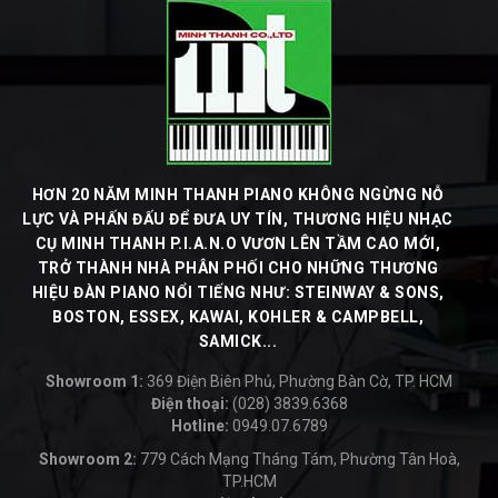
HƠN 20 NĂM MINH THANH PIANO KHÔNG NGỪNG NỖ
LỰC VÀ PHẤN ĐẤU ĐỂ ĐƯA UY TÍN, THƯƠNG HIỆU NHẠC
CỤ MINH THANH P.I.A.N.O VƯƠN LÊN TẦM CAO MỚI,
TRỞ THÀNH NHÀ PHÂN PHỐI CHO NHỮNG THƯƠNG
HIỆU ĐÀN PIANO NỔI TIẾNG NHƯ: STEINWAY & SONS,
BOSTON, ESSEX, KAWAI, KOHLER & CAMPBELL,
SAMICK...
Showroom 1:
369 Điện Biên Phủ, Phường Bàn Cờ, TP. HCM
Điện thoại:
(028) 3839.6368
Hotline:
0949.07.6789
-
Showroom 2:
779 Cách Mạng Tháng Tám, Phường Tân Hoà,
TP.HCM