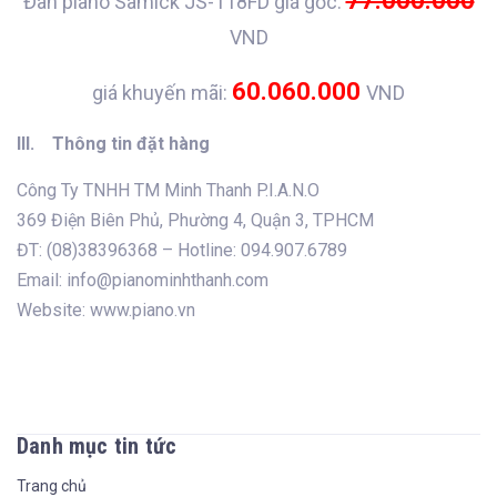
77.000.000
Đàn piano Samick JS-118FD giá gốc:
VND
60.060.000
giá khuyến mãi:
VND
III. Thông tin đặt hàng
Công Ty TNHH TM Minh Thanh P.I.A.N.O
369 Điện Biên Phủ, Phường 4, Quận 3, TPHCM
ĐT: (08)38396368 – Hotline: 094.907.6789
Email: info@pianominhthanh.com
Website: www.piano.vn
Danh mục tin tức
Trang chủ