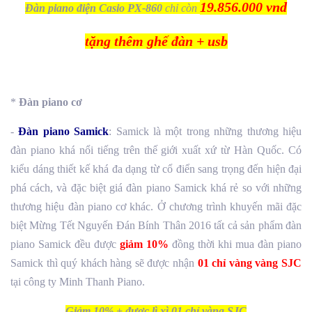
19.856.000 vnd
Đàn piano điện Casio PX-860
chỉ còn
tặng thêm ghế đàn + usb
*
Đàn piano cơ
-
Đàn piano Samick
: Samick là một trong những thương hiệu
đàn piano khá nổi tiếng trên thế giới xuất xứ từ Hàn Quốc. Có
kiểu dáng thiết kế khá đa dạng từ cổ điển sang trọng đến hiện đại
phá cách, và đặc biệt giá đàn piano Samick khá rẻ so với những
thương hiệu đàn piano cơ khác. Ở chương trình khuyến mãi đặc
biệt Mừng Tết Nguyến Đán Bính Thân 2016 tất cả sản phẩm đàn
piano Samick đều được
giảm 10%
đồng thời khi mua đàn piano
Samick thì quý khách hàng sẽ được nhận
01 chỉ vàng vàng SJC
tại công ty Minh Thanh Piano.
Giảm 10% + được lì xì 01 chỉ vàng SJC