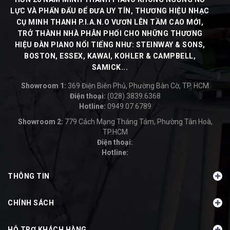
LỰC VÀ PHẤN ĐẤU ĐỂ ĐƯA UY TÍN, THƯƠNG HIỆU NHẠC
CỤ MINH THANH P.I.A.N.O VƯƠN LÊN TẦM CAO MỚI,
TRỞ THÀNH NHÀ PHÂN PHỐI CHO NHỮNG THƯƠNG
HIỆU ĐÀN PIANO NỔI TIẾNG NHƯ: STEINWAY & SONS,
BOSTON, ESSEX, KAWAI, KOHLER & CAMPBELL,
SAMICK...
Showroom 1:
369 Điện Biên Phủ, Phường Bàn Cờ, TP. HCM
Điện thoại:
(028) 3839.6368
Hotline:
0949.07.6789
-
Showroom 2:
779 Cách Mạng Tháng Tám, Phường Tân Hoà,
TP.HCM
Điện thoại:
Hotline:
-
THÔNG TIN
CHÍNH SÁCH
HỖ TRỢ KHÁCH HÀNG