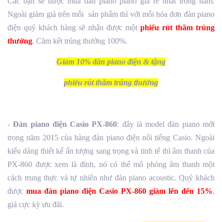
Các bạn sẽ được mua đàn piano piano giá rẻ nhất trong năm.
Ngoài giảm giá trên mỗi sản phẩm thì với mỗi hóa đơn đàn piano
điện quý khách hàng sẽ nhận được một
phiếu rút thăm trúng
thưởng
. Căm kết trúng thưởng 100%.
Giảm 10% đàn piano điện & tặng
phiếu rút thăm trúng thưởng
-
Đàn piano điện Casio PX-860
: đây là model đàn piano mới
trong năm 2015 của hàng đàn piano điện nổi tiếng Casio. Ngoài
kiểu dáng thiết kế ấn tượng sang trọng và tinh tế thì âm thanh của
PX-860 được xem là đỉnh, nó có thể mô phỏng âm thanh một
cách trung thực và tự nhiên như đàn piano acoustic. Quý khách
được
mua đàn piano điện Casio PX-860 giảm lến đến 15%
,
giá cực kỳ ưu đãi.