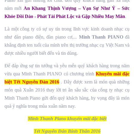
Piano xin gửi những lời chúc đến quý khách hàng gần xa một
năm mới
An Khang Thịnh Vượng – Vạn Sự Như Ý – Sức
Khỏe Dồi Dào - Phát Tài Phát Lộc
và Gặp Nhiều May Mắn
.
Là một công ty có sự uy tín trong lĩnh vực kinh doanh nhạc cụ
như đàn piano điện, đàn piano cơ,...
Minh Thanh PIANO
đã
khẳng định ten tuổi của mình trên thị trường nhạc cụ Việt Nam và
được nhiều người biết đến và tin dùng.
Để đáp ứng sự tin tưởng và yêu mến quý khách hàng trong năm
vừa qua Minh Thanh PIANO có chương trình
Khuyến mãi đặc
biệt Tết Nguyên Đán 2016
. Đây được xem là món quà những
món quà Xuân 2016 thay lời tri ân sâu sắc của công ty nhạc cụ
Minh Thanh Piano gửi đến quý khách hàng, hy vọng đây là món
quà ý nghĩa trong mùa xuân năm nay.
Minh Thanh Piano khuyến mãi đặc biệt
Tết Nguyên Đán Bính Thân 2016