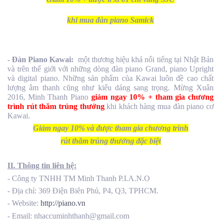
khi mua đàn piano Samick
- Đàn Piano Kawai:
một thương hiệu khá nổi tiếng tại Nhật Bản
và trên thế giới với những dòng đàn piano Grand, piano Upright
và digital piano. Những sản phẩm của Kawai luôn đề cao chất
lượng âm thanh cũng như kiểu dáng sang trọng. Mừng Xuân
2016, Minh Thanh Piano
giảm ngay 10% + tham gia chương
trình rút thăm trúng thưởng
khi khách hàng mua đàn piano cơ
Kawai.
Giảm ngay 10% và được tham gia chương trình
rút thăm trúng thưởng đặc biệt
II. Thông tin liên hệ:
- Công ty TNHH TM Minh Thanh P.I.A.N.O
- Địa chỉ: 369 Điện Biên Phủ, P4, Q3, TPHCM.
- Website:
http://piano.vn
- Email: nhaccuminhthanh@gmail.com