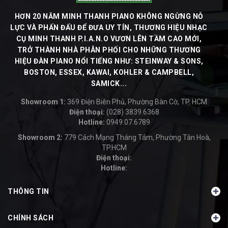
HƠN 20 NĂM MINH THANH PIANO KHÔNG NGỪNG NỖ
LỰC VÀ PHẤN ĐẤU ĐỂ ĐƯA UY TÍN, THƯƠNG HIỆU NHẠC
CỤ MINH THANH P.I.A.N.O VƯƠN LÊN TẦM CAO MỚI,
TRỞ THÀNH NHÀ PHÂN PHỐI CHO NHỮNG THƯƠNG
HIỆU ĐÀN PIANO NỔI TIẾNG NHƯ: STEINWAY & SONS,
BOSTON, ESSEX, KAWAI, KOHLER & CAMPBELL,
SAMICK...
Showroom 1:
369 Điện Biên Phủ, Phường Bàn Cờ, TP. HCM
Điện thoại:
(028) 3839.6368
Hotline:
0949.07.6789
-
Showroom 2:
779 Cách Mạng Tháng Tám, Phường Tân Hoà,
TP.HCM
Điện thoại:
Hotline:
-
THÔNG TIN
CHÍNH SÁCH