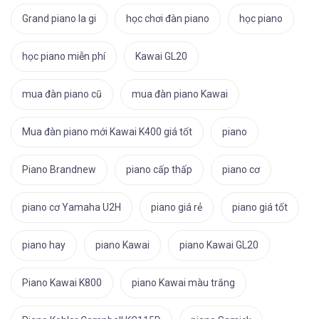
Grand piano la gi
học chơi đàn piano
học piano
học piano miễn phí
Kawai GL20
mua đàn piano cũ
mua đàn piano Kawai
Mua đàn piano mới Kawai K400 giá tốt
piano
Piano Brandnew
piano cấp thấp
piano cơ
piano cơ Yamaha U2H
piano giá rẻ
piano giá tốt
piano hay
piano Kawai
piano Kawai GL20
Piano Kawai K800
piano Kawai màu trắng