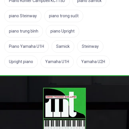
Piano Kohler Campbell KC115D
piano Samick
piano Steinway
piano trong suốt
piano trung bình
piano Upright
Piano Yamaha U1H
Samick
Steinway
Upright piano
Yamaha U1H
Yamaha U2H