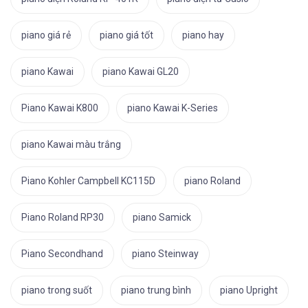
piano giá rẻ
piano giá tốt
piano hay
piano Kawai
piano Kawai GL20
Piano Kawai K800
piano Kawai K-Series
piano Kawai màu trắng
Piano Kohler Campbell KC115D
piano Roland
Piano Roland RP30
piano Samick
Piano Secondhand
piano Steinway
piano trong suốt
piano trung bình
piano Upright