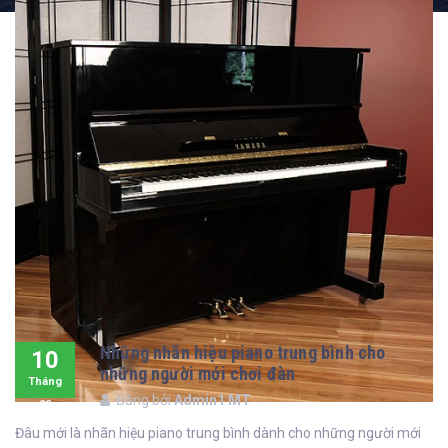
Những nhãn hiệu piano trung bình cho
10
những người mới chơi đàn
Tháng
Đăng bởi
Admin1 MT
09
Đâu mới là nhãn hiệu piano trung bình dành cho những người mới