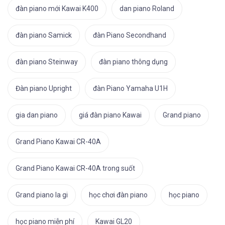
đàn piano mới Kawai K400
dan piano Roland
đàn piano Samick
đàn Piano Secondhand
đàn piano Steinway
đàn piano thông dụng
Đàn piano Upright
đàn Piano Yamaha U1H
gia dan piano
giá đàn piano Kawai
Grand piano
Grand Piano Kawai CR-40A
Grand Piano Kawai CR-40A trong suốt
Grand piano la gi
học chơi đàn piano
học piano
học piano miễn phí
Kawai GL20