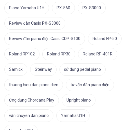
Piano Yamaha U1H
PX-860
PX-S3000
Review đàn Casio PX-S3000
Review đàn piano điện Casio CDP-S100
Roland FP-50
Roland RP102
Roland RP30
Roland RP-401R
Samick
Steinway
sử dụng pedal piano
thuong hieu dan piano dien
tư vấn đàn piano điện
Ứng dụng Chordana Play
Upright piano
vận chuyên đàn piano
Yamaha U1H