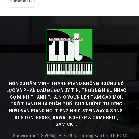
Yamaha U2H
HƠN 20 NĂM MINH THANH PIANO KHÔNG NGỪNG NỖ
LỰC VÀ PHẤN ĐẤU ĐỂ ĐƯA UY TÍN, THƯƠNG HIỆU NHẠC
CỤ MINH THANH P.I.A.N.O VƯƠN LÊN TẦM CAO MỚI,
TRỞ THÀNH NHÀ PHÂN PHỐI CHO NHỮNG THƯƠNG
HIỆU ĐÀN PIANO NỔI TIẾNG NHƯ: STEINWAY & SONS,
BOSTON, ESSEX, KAWAI, KOHLER & CAMPBELL,
SAMICK...
Showroom 1:
369 Điện Biên Phủ, Phường Bàn Cờ, TP. HCM