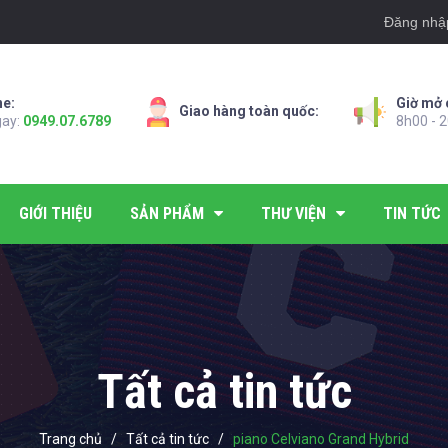
Đăng nhậ
ne:
Giờ mở 
Giao hàng toàn quốc:
gay:
0949.07.6789
8h00 - 2
GIỚI THIỆU
SẢN PHẨM
THƯ VIỆN
TIN TỨC
Tất cả tin tức
Trang chủ
/
Tất cả tin tức
/
piano Celviano Grand Hybrid