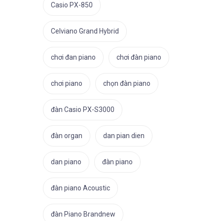
Casio PX-850
Celviano Grand Hybrid
chơi đan piano
chơi đàn piano
chơi piano
chọn đàn piano
đàn Casio PX-S3000
đàn organ
dan pian dien
dan piano
đàn piano
đàn piano Acoustic
đàn Piano Brandnew