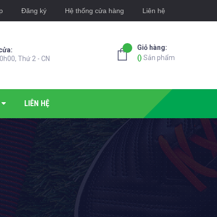
p
Đăng ký
Hệ thống cửa hàng
Liên hệ
Giỏ hàng:
cửa:
(
)
Sản phẩm
0h00, Thứ 2 - CN
LIÊN HỆ