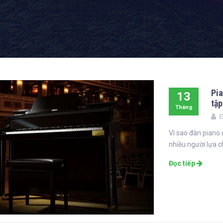
Pia
13
tập
Tháng
Đ
11
Vì sao đàn piano 
nhiều người lựa ch
Đọc tiếp