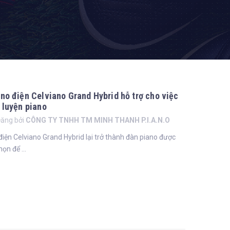
no điện Celviano Grand Hybrid hỗ trợ cho việc
 luyện piano
ăng bởi
CÔNG TY TNHH TM MINH THANH P.I.A.N.O
điện Celviano Grand Hybrid lại trở thành đàn piano được
ọn để ...