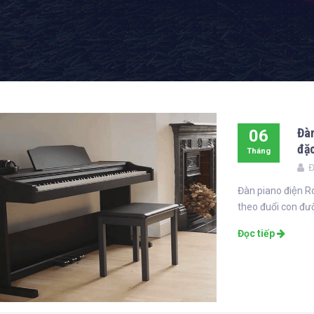
Đà
06
đặc
Tháng
Đ
10
Đàn piano điện
theo đuổi con đườ
Đọc tiếp