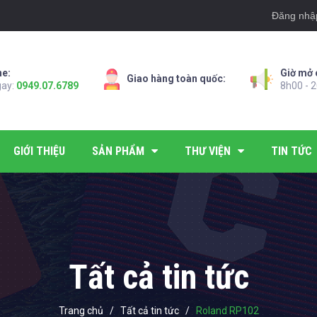
Đăng nhậ
ne:
Giờ mở 
Giao hàng toàn quốc:
gay:
0949.07.6789
8h00 - 2
GIỚI THIỆU
SẢN PHẨM
THƯ VIỆN
TIN TỨC
Tất cả tin tức
Trang chủ
/
Tất cả tin tức
/
Roland RP102