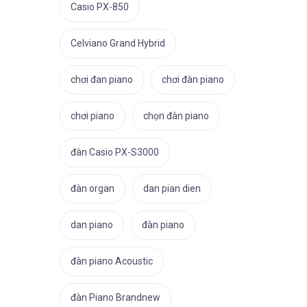
Casio PX-850
Celviano Grand Hybrid
chơi đan piano
chơi đàn piano
chơi piano
chọn đàn piano
đàn Casio PX-S3000
đàn organ
dan pian dien
dan piano
đàn piano
đàn piano Acoustic
đàn Piano Brandnew