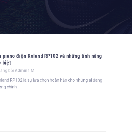
n piano điện Roland RP102 và những tính năng
 biệt
ăng bởi
Admin1 MT
 Roland RP102 là sự lựa chọn hoàn hảo cho những ai đang
ng chinh...