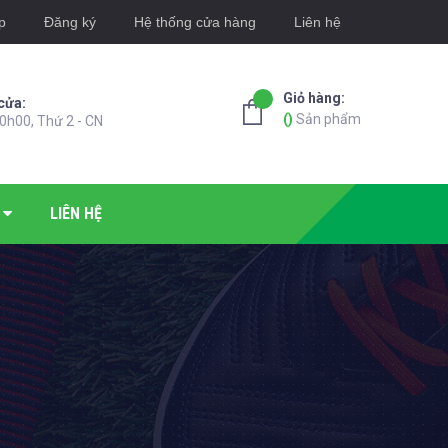
p
Đăng ký
Hệ thống cửa hàng
Liên hệ
Giỏ hàng:
cửa:
(
)
Sản phẩm
0h00, Thứ 2 - CN
LIÊN HỆ