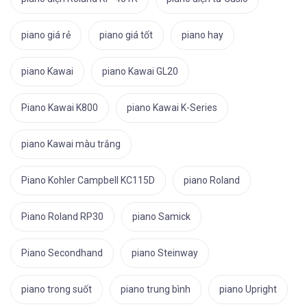
piano giá rẻ
piano giá tốt
piano hay
piano Kawai
piano Kawai GL20
Piano Kawai K800
piano Kawai K-Series
piano Kawai màu trắng
Piano Kohler Campbell KC115D
piano Roland
Piano Roland RP30
piano Samick
Piano Secondhand
piano Steinway
piano trong suốt
piano trung bình
piano Upright