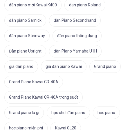
đàn piano mới Kawai K400
dan piano Roland
đàn piano Samick
đàn Piano Secondhand
đàn piano Steinway
đàn piano thông dụng
Đàn piano Upright
đàn Piano Yamaha U1H
gia dan piano
giá đàn piano Kawai
Grand piano
Grand Piano Kawai CR-40A
Grand Piano Kawai CR-40A trong suốt
Grand piano la gi
học chơi đàn piano
học piano
học piano miễn phí
Kawai GL20