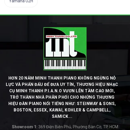
Yamaha U2H
HƠN 20 NĂM MINH THANH PIANO KHÔNG NGỪNG NỖ
LỰC VÀ PHẤN ĐẤU ĐỂ ĐƯA UY TÍN, THƯƠNG HIỆU NHẠC
CỤ MINH THANH P.I.A.N.O VƯƠN LÊN TẦM CAO MỚI,
TRỞ THÀNH NHÀ PHÂN PHỐI CHO NHỮNG THƯƠNG
HIỆU ĐÀN PIANO NỔI TIẾNG NHƯ: STEINWAY & SONS,
BOSTON, ESSEX, KAWAI, KOHLER & CAMPBELL,
SAMICK...
Showroom 1:
369 Điện Biên Phủ, Phường Bàn Cờ, TP. HCM