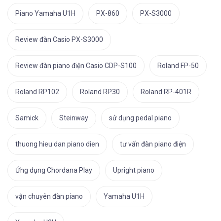
Piano Yamaha U1H
PX-860
PX-S3000
Review đàn Casio PX-S3000
Review đàn piano điện Casio CDP-S100
Roland FP-50
Roland RP102
Roland RP30
Roland RP-401R
Samick
Steinway
sử dụng pedal piano
thuong hieu dan piano dien
tư vấn đàn piano điện
Ứng dụng Chordana Play
Upright piano
vận chuyên đàn piano
Yamaha U1H