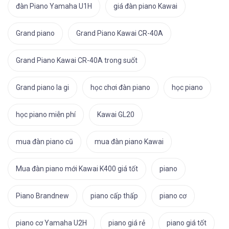
đàn Piano Yamaha U1H
giá đàn piano Kawai
Grand piano
Grand Piano Kawai CR-40A
Grand Piano Kawai CR-40A trong suốt
Grand piano la gi
học chơi đàn piano
học piano
học piano miễn phí
Kawai GL20
mua đàn piano cũ
mua đàn piano Kawai
Mua đàn piano mới Kawai K400 giá tốt
piano
Piano Brandnew
piano cấp thấp
piano cơ
piano cơ Yamaha U2H
piano giá rẻ
piano giá tốt