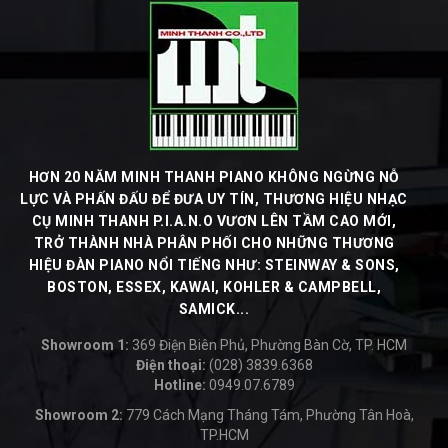
HƠN 20 NĂM MINH THANH PIANO KHÔNG NGỪNG NỖ
LỰC VÀ PHẤN ĐẤU ĐỂ ĐƯA UY TÍN, THƯƠNG HIỆU NHẠC
CỤ MINH THANH P.I.A.N.O VƯƠN LÊN TẦM CAO MỚI,
TRỞ THÀNH NHÀ PHÂN PHỐI CHO NHỮNG THƯƠNG
HIỆU ĐÀN PIANO NỔI TIẾNG NHƯ: STEINWAY & SONS,
BOSTON, ESSEX, KAWAI, KOHLER & CAMPBELL,
SAMICK...
Showroom 1:
369 Điện Biên Phủ, Phường Bàn Cờ, TP. HCM
Điện thoại:
(028) 3839.6368
Hotline:
0949.07.6789
-
Showroom 2:
779 Cách Mạng Tháng Tám, Phường Tân Hoà,
TP.HCM