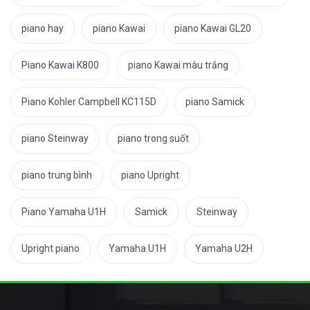
piano hay
piano Kawai
piano Kawai GL20
Piano Kawai K800
piano Kawai màu trắng
Piano Kohler Campbell KC115D
piano Samick
piano Steinway
piano trong suốt
piano trung bình
piano Upright
Piano Yamaha U1H
Samick
Steinway
Upright piano
Yamaha U1H
Yamaha U2H