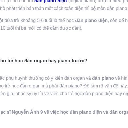
c cụ cho con thì
đàn piano điện
(digital piano) được nhiều ph
nhỏ phát triển bản thân một cách toàn diện thì bộ môn đàn pian
ột đứa trẻ khoảng 5-6 tuổi là thể học
đàn piano điện
, còn để h
10 tuổi thì bé mới có thể cầm được đàn).
ho trẻ học đàn organ hay piano trước?
bậc phụ huynh thường có ý kiến đàn organ và
đàn piano
về hìn
o trẻ học đàn organ mà phải đàn piano? Để làm rõ vấn đề này
ên gia, nhạc sỹ uy tín về việc cho trẻ học đàn piano điện hay or
ạc sĩ Nguyễn Ánh 9 về việc học đàn piano điện và đàn org