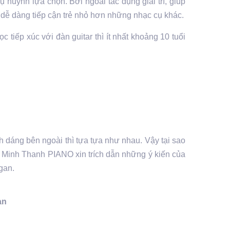
ụ huynh lựa chọn. Bởi ngoài tác dụng giải trí, giúp
o dễ dàng tiếp cận trẻ nhỏ hơn những nhạc cụ khác.
ọc tiếp xúc với đàn guitar thì ít nhất khoảng 10 tuổi
h dáng bên ngoài thì tựa tựa như nhau. Vậy tại sao
, Minh Thanh PIANO xin trích dẫn những ý kiến của
gan.
an