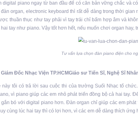
 digital piano ngay từ ban đầu để có căn bản vững chắc và có
đàn organ, electronic keyboard thì rất dễ dàng trong thời gian r
ợc thuần thục như tay phải vì tay trái chỉ bấm hợp âm và khôn
hai tay như piano. Vậy tốt hơn hết, nếu muốn chơi organ hay, trư
Tư vấn lựa chọn đàn piano điện cho ng
Giám Đốc Nhạc Viện TP.HCMGiáo sư Tiến Sĩ, Nghệ Sĩ Nhâ
này tôi có trả lời sau cuộc thi của trường Suối Nhạc tổ chứ
piano, vì piano giúp các em nhỏ phát triển đồng bộ cả hai tay.
t gắn bó với digital piano hơn. Đàn organ chỉ giúp các em phát
duy cùng lúc hai tay thì có lợi hơn, vì các em dễ dàng thích ứng