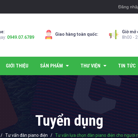
Đăng nhậ
ne:
Giờ mở 
Giao hàng toàn quốc:
gay:
0949.07.6789
8h00 - 2
GIỚI THIỆU
SẢN PHẨM
THƯ VIỆN
TIN TỨC
Tuyển dụng
/
Tư vấn đàn piano điện
/
Tư vấn lựa chọn đàn piano điện cho người m