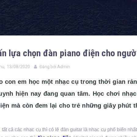
ấn lựa chọn đàn piano điện cho ngườ
hu,
13/08/2020
Đăng bởi
Admin
on em học một nhạc cụ trong thời gian rảnh 
uynh hiện nay đang quan tâm. Học chơi nhạc c
iện mà còn đem lại cho trẻ những giây phút t
t cả các nhạc cụ thì có lẽ đàn guitar là nhạc cụ phổ biến nhất