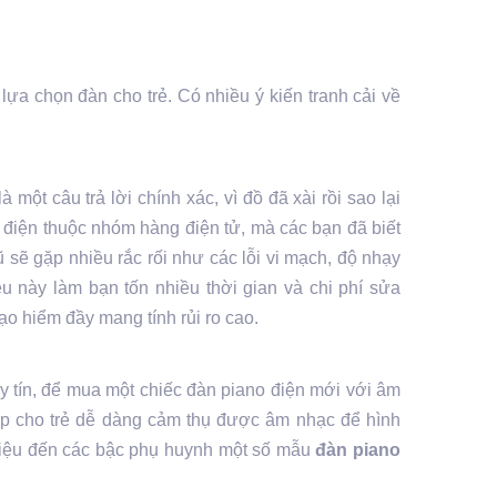
 lựa chọn đàn cho trẻ. Có nhiều ý kiến tranh cải về
một câu trả lời chính xác, vì đồ đã xài rồi sao lại
điện thuộc nhóm hàng điện tử, mà các bạn đã biết
ũ sẽ gặp nhiều rắc rối như các lỗi vi mạch, độ nhạy
ều này làm bạn tốn nhiều thời gian và chi phí sửa
ạo hiểm đầy mang tính rủi ro cao.
y tín, để mua một chiếc đàn piano điện mới với âm
iúp cho trẻ dễ dàng cảm thụ được âm nhạc để hình
thiệu đến các bậc phụ huynh một số mẫu
đàn piano