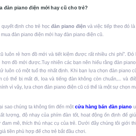
 đàn piano điện mới hay cũ cho trẻ?
quyết định cho trẻ học
đàn piano điện
và việc tiếp theo đó là
 mua đàn piano điện mới hay đàn piano điện cũ.
uôn rẻ hơn đồ mới và tiết kiệm được rất nhiều chi phí”. Đó là 
 hơn đồ mới được.Tuy nhiên các bạn nên hiểu rằng đàn piano 
tử luôn có một tuổ thọ nhất định. Khi bạn lựa chọn đàn piano c
 có thể bị mất đi, loa và tiếng đàn không còn chuẩn,... và đi
ính vì vậy, lựa chọn đàn piano điện cũ có thể là một sự chọn m
 sao chúng ta không tìm đến một
cửa hàng bán đàn piano
u
hất lượng, độ nhạy của phím đàn tốt, hoạt động ổn định để g
 đam mê, thích thú nhạc cụ của trẻ. Dưới đây chúng tôi giới 
giá tiền phù hợp để cho trẻ bắt đầu chơi.