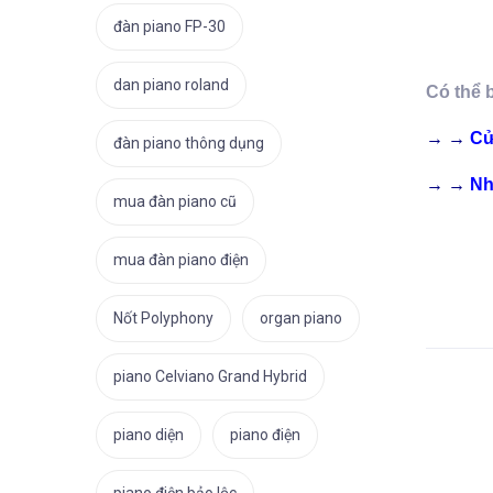
đàn piano FP-30
dan piano roland
Có thể 
→ →
Cử
đàn piano thông dụng
→ →
Nh
mua đàn piano cũ
mua đàn piano điện
Nốt Polyphony
organ piano
piano Celviano Grand Hybrid
piano diện
piano điện