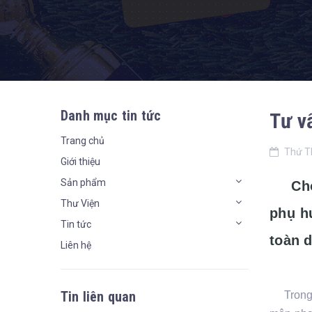
Danh mục tin tức
Tư v
Trang chủ
Thứ T
Giới thiệu
Sản phẩm
Cho c
Thư Viện
phụ h
Tin tức
toàn d
Liên hệ
Tin liên quan
Trong tấ