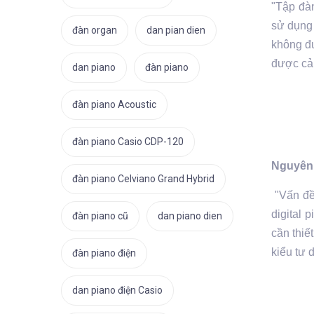
"Tập đàn
sử dụng 
đàn organ
dan pian dien
không đư
được cả 
dan piano
đàn piano
đàn piano Acoustic
đàn piano Casio CDP-120
Nguyên 
đàn piano Celviano Grand Hybrid
"Vấn đề 
digital 
đàn piano cũ
dan piano dien
cần thiế
kiểu tư 
đàn piano điện
dan piano điện Casio