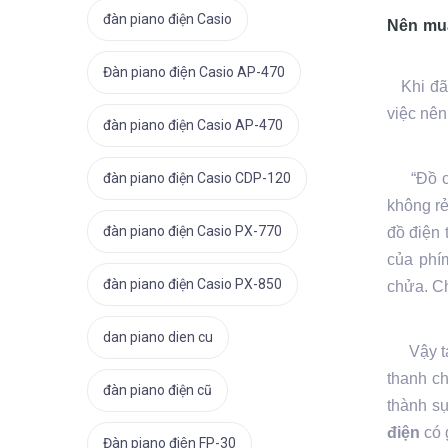
đàn piano điện Casio
Nên mua
Đàn piano điện Casio AP-470
Khi đã 
việc nên
đàn piano điện Casio AP-470
đàn piano điện Casio CDP-120
“Đồ cũ l
không rẻ
đàn piano điện Casio PX-770
đồ điện 
của phím
đàn piano điện Casio PX-850
chửa. Ch
dan piano dien cu
Vậy tại
thanh c
đàn piano điện cũ
thành sự
điện
có 
Đàn piano điện FP-30