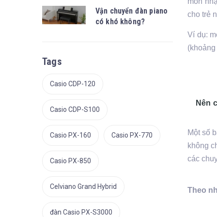
môn nhạ
Vận chuyển đàn piano
cho trẻ 
có khó không?
Ví dụ: m
(khoảng 
Tags
Casio CDP-120
Nên c
Casio CDP-S100
Một số 
Casio PX-160
Casio PX-770
không ch
các chuy
Casio PX-850
Celviano Grand Hybrid
Theo nh
đàn Casio PX-S3000