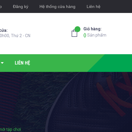
p
Đăng ký
Hệ thống cửa hàng
Liên hệ
Giỏ hàng:
cửa:
(
)
Sản phẩm
0h00, Thứ 2 - CN
LIÊN HỆ
ới tập chơi